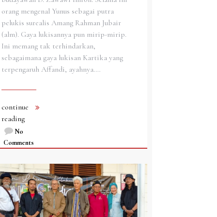
orang mengenal Yunus sebagai putra
pelukis surealis Amang Rahman Jubair
(alm). Gaya lukisannya pun mirip-mirip.
Ini memang tak terhindarkan,
sebagaimana gaya lukisan Kartika yang
terpengaruh Affandi, ayahnya.…
continue
reading
No
Comments