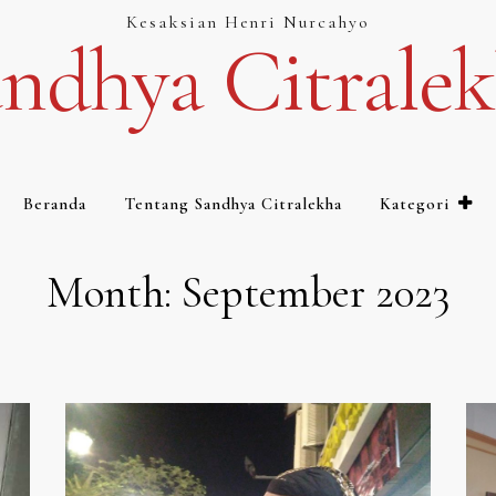
Kesaksian Henri Nurcahyo
ndhya Citrale
Beranda
Tentang Sandhya Citralekha
Kategori
Month:
September 2023