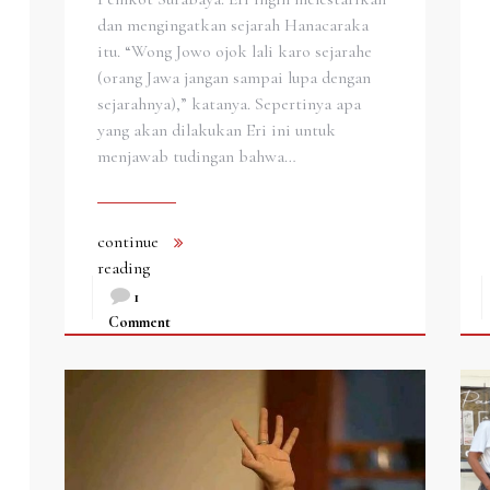
dan mengingatkan sejarah Hanacaraka
itu. “Wong Jowo ojok lali karo sejarahe
(orang Jawa jangan sampai lupa dengan
sejarahnya),” katanya. Sepertinya apa
yang akan dilakukan Eri ini untuk
menjawab tudingan bahwa…
continue
reading
1
Comment