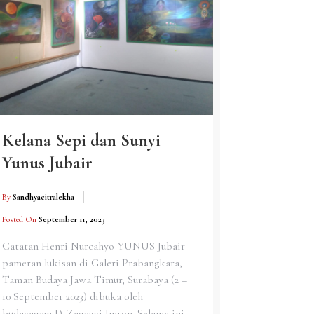
Kelana Sepi dan Sunyi
Yunus Jubair
By
Sandhyacitralekha
Posted On
September 11, 2023
Catatan Henri Nurcahyo YUNUS Jubair
pameran lukisan di Galeri Prabangkara,
Taman Budaya Jawa Timur, Surabaya (2 –
10 September 2023) dibuka oleh
budayawan D. Zawawi Imron. Selama ini