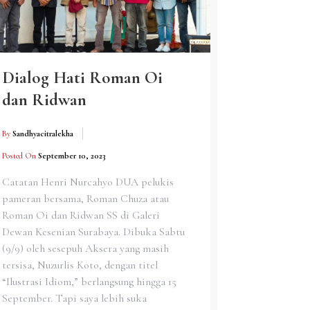
Dialog Hati Roman Oi
dan Ridwan
By
Sandhyacitralekha
Posted On
September 10, 2023
Catatan Henri Nurcahyo DUA pelukis
pameran bersama, Roman Chuza atau
Roman Oi dan Ridwan SS di Galeri
Dewan Kesenian Surabaya. Dibuka Sabtu
(9/9) oleh sesepuh Aksera yang masih
tersisa, Nuzurlis Koto, dengan titel
“Ilustrasi Idiom,” berlangsung hingga 15
September. Tapi saya lebih suka