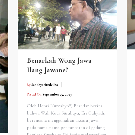
Benarkah Wong Jawa
Ilang Jawane?
By
Sandhyacitralekha
Posted On
September 25, 2023
Oleh Henri Nurcahyo*) Beredar berita
bahwa Wali Kota Surabaya, Eri Cahyadi,
berencana menggunakan aksara Jawa
pada nama-nama perkantoran di gedung
Pemkot Surabaya. Eri ingin melestarikan