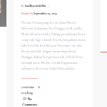
By
Sandhyacitralekha
Posted On
September 23, 2023
Hitam Setimpang berat jalan Mesti
dilewati Jalanmu, ku Hingga titik nadir
Noktah mata kaki Ujung perjalanan Kota
yang tak lagi ramah Sisa kemegahan masa
lalu Setelah kebakaran Puisimu, itu aku
Bernyanyilah Angin menyampaikan
Hingga dahan bergemeretak Sebab kita
menuju mati Meski entah bagaimana
jalannya 28.07.2021 IndriYuswandari
continue
reading
No
Comments