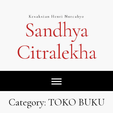
Skip
to
content
Kesaksian Henri Nurcahyo
Sandhya
Citralekha
Category:
TOKO BUKU