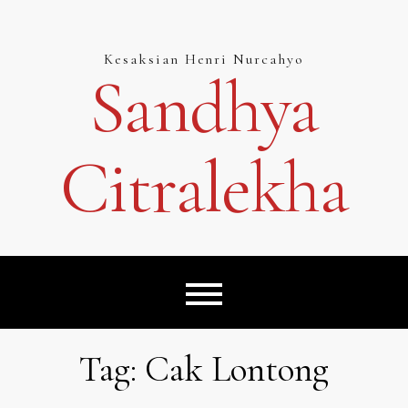
Skip
to
content
Kesaksian Henri Nurcahyo
Sandhya
Citralekha
Tag:
Cak Lontong