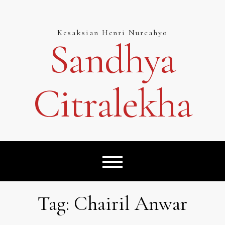
Skip
to
content
Kesaksian Henri Nurcahyo
Sandhya
Citralekha
Tag:
Chairil Anwar