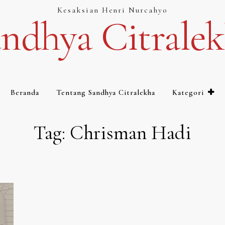
Kesaksian Henri Nurcahyo
ndhya Citrale
Beranda
Tentang Sandhya Citralekha
Kategori
Tag:
Chrisman Hadi