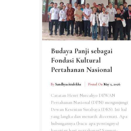
Budaya Panji sebagai
Fondasi Kultural
Pertahanan Nasional
By
Sandhyacitralekha
Posted On
May 1, 2026
Catatan Henri Nurcahyo DEWAN
Pertahanan Nasional (DPN) mengunjungi
Dewan Kesenian Surabaya (DKS). Ini hal
yang langka dan menarik dicermati. Apa
hubungannya (baca: apa pentingnya)
kesenian bagi pertahanan? Sampai-