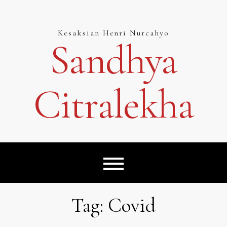
Skip
to
content
Kesaksian Henri Nurcahyo
Sandhya
Citralekha
Tag:
Covid