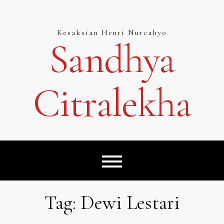
Skip
to
content
Kesaksian Henri Nurcahyo
Sandhya
Citralekha
Tag:
Dewi Lestari