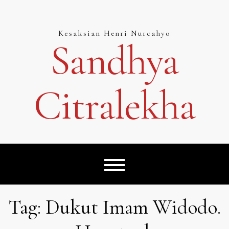
Skip
to
content
Kesaksian Henri Nurcahyo
Sandhya
Citralekha
Tag:
Dukut Imam Widodo.