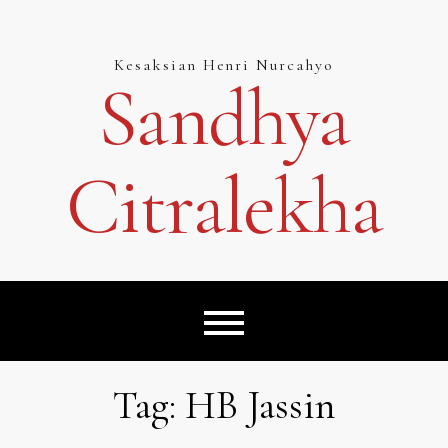
Skip
to
content
Kesaksian Henri Nurcahyo
Sandhya
Citralekha
Tag:
HB Jassin