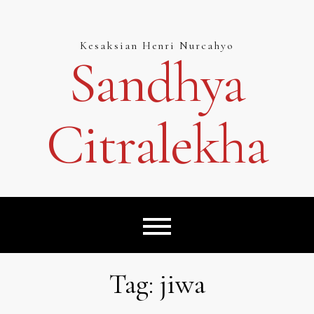
Skip
to
content
Kesaksian Henri Nurcahyo
Sandhya
Citralekha
Tag:
jiwa