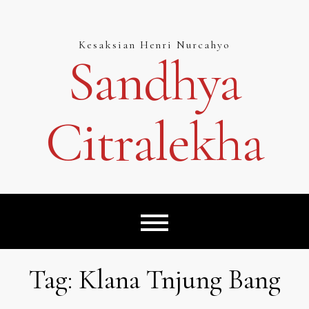
Skip
to
content
Kesaksian Henri Nurcahyo
Sandhya
Citralekha
Tag:
Klana Tnjung Bang