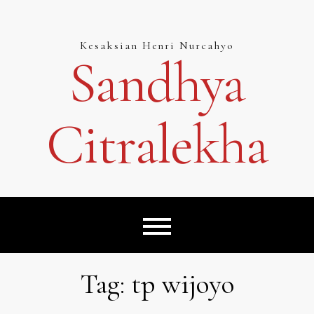
Skip
to
content
Kesaksian Henri Nurcahyo
Sandhya
Citralekha
Tag:
tp wijoyo