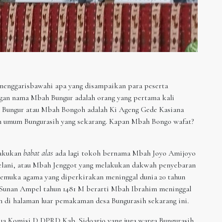
 menggarisbawahi apa yang disampaikan para peserta
ngan nama Mbah Bungur adalah orang yang pertama kali
Bungur atau Mbah Bongoh adalah Ki Ageng Gede Kasiana
umum Bungurasih yang sekarang. Kapan Mbah Bongo wafat?
lakukan
babat alas
ada lagi tokoh bernama Mbah Joyo Amijoyo
aelani, atau Mbah Jenggot yang melakukan dakwah penyebaran
pemuka agama yang diperkirakan meninggal dunia 20 tahun
 Sunan Ampel tahun 1481 M berarti Mbah Ibrahim meninggal
di halaman luar pemakaman desa Bungurasih sekarang ini.
tua Komisi D DPRD Kab. Sidoarjo yang juga warga Bungurasih