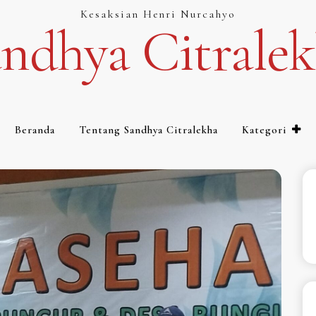
Kesaksian Henri Nurcahyo
ndhya Citrale
Beranda
Tentang Sandhya Citralekha
Kategori