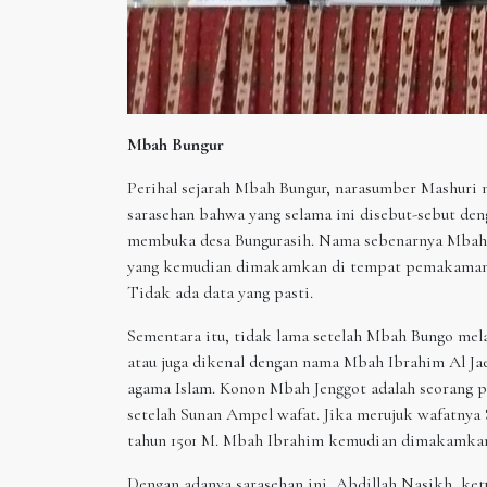
Mbah Bungur
Perihal sejarah Mbah Bungur, narasumber Mashuri
sarasehan bahwa yang selama ini disebut-sebut de
membuka desa Bungurasih. Nama sebenarnya Mbah 
yang kemudian dimakamkan di tempat pemakaman 
Tidak ada data yang pasti.
Sementara itu, tidak lama setelah Mbah Bungo me
atau juga dikenal dengan nama Mbah Ibrahim Al J
agama Islam. Konon Mbah Jenggot adalah seorang 
setelah Sunan Ampel wafat. Jika merujuk wafatnya
tahun 1501 M. Mbah Ibrahim kemudian dimakamkan 
Dengan adanya sarasehan ini, Abdillah Nasikh, ke