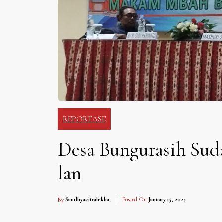
REPORTASE
Desa Bungurasih Sud
lan
By
Sandhyacitralekha
Posted On
January 15, 2024