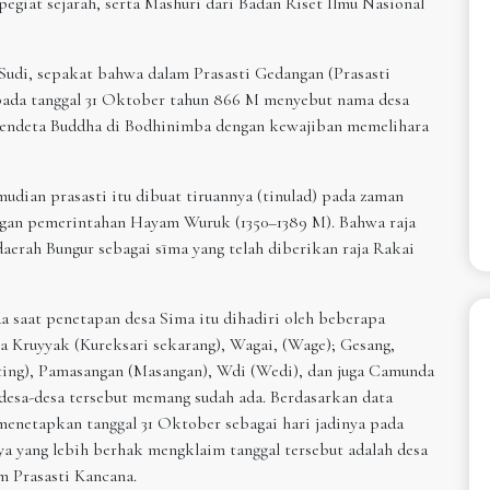
egiat sejarah, serta Mashuri dari Badan Riset Ilmu Nasional
Sudi, sepakat bahwa dalam Prasasti Gedangan (Prasasti
 pada tanggal 31 Oktober tahun 866 M menyebut nama desa
pendeta Buddha di Bodhinimba dengan kewajiban memelihara
udian prasasti itu dibuat tiruannya (tinulad) pada zaman
ngan pemerintahan Hayam Wuruk (1350–1389 M). Bahwa raja
rah Bungur sebagai sīma yang telah diberikan raja Rakai
 saat penetapan desa Sima itu dihadiri oleh beberapa
sa Kruyyak (Kureksari sekarang), Wagai, (Wage); Gesang,
ting), Pamasangan (Masangan), Wdi (Wedi), dan juga Camunda
desa-desa tersebut memang sudah ada. Berdasarkan data
menetapkan tanggal 31 Oktober sebagai hari jadinya pada
ya yang lebih berhak mengklaim tanggal tersebut adalah desa
m Prasasti Kancana.