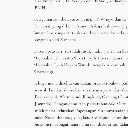
desa Bungurasih, TP Wijoyo dan dr Sudi, keduanya p
(BRIN).
Ketiga narasumber, yaitu Henri, TP Wijoyo dan dr 
Kancana), yang dikeluarkan oleh Raja Rakaiwangi
Bungur Lor yang ditetapkan sebagai sima kepada 
bangunan suci Kañcana.
Karena prasasti itu sudah rusak maka 507 tahun kem
Majapahit tahun 1289 Saka (1367 M) bersamaan de
Majapahit Dyah Hayam Wuruk mengakui kembali dae
Kayuwangi.
Sebagaimana disebutkan dalam prasasti bahwa pada
perwakilan dari desa-desa sekitarnya yaitu dari de
(Pagesangan), Warungkud (Rungkut), Ganting (Gan
(Jimundo). Dengan demikian pada tahun 860 M itu 
inilah maka kelurahan Pagesangan Surabaya sudah 
bulan November 2023 yang lalu. Meskipun, sebetuln
Bungurasih sebagaimana nama dan disebutkan dala