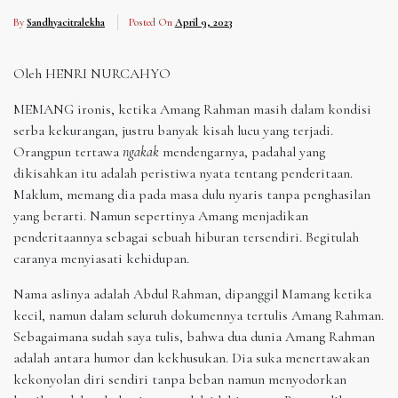
By
Sandhyacitralekha
Posted On
April 9, 2023
Oleh HENRI NURCAHYO
MEMANG ironis, ketika Amang Rahman masih dalam kondisi
serba kekurangan, justru banyak kisah lucu yang terjadi.
Orangpun tertawa
ngakak
mendengarnya, padahal yang
dikisahkan itu adalah peristiwa nyata tentang penderitaan.
Maklum, memang dia pada masa dulu nyaris tanpa penghasilan
yang berarti. Namun sepertinya Amang menjadikan
penderitaannya sebagai sebuah hiburan tersendiri. Begitulah
caranya menyiasati kehidupan.
Nama aslinya adalah Abdul Rahman, dipanggil Mamang ketika
kecil, namun dalam seluruh dokumennya tertulis Amang Rahman.
Sebagaimana sudah saya tulis, bahwa dua dunia Amang Rahman
adalah antara humor dan kekhusukan. Dia suka menertawakan
kekonyolan diri sendiri tanpa beban namun menyodorkan