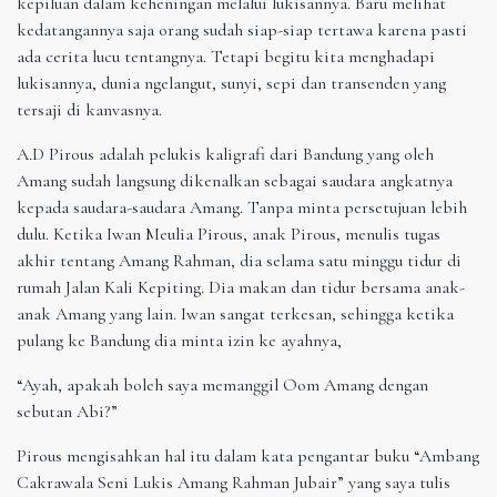
kepiluan dalam keheningan melalui lukisannya. Baru melihat
kedatangannya saja orang sudah siap-siap tertawa karena pasti
ada cerita lucu tentangnya. Tetapi begitu kita menghadapi
lukisannya, dunia ngelangut, sunyi, sepi dan transenden yang
tersaji di kanvasnya.
A.D Pirous adalah pelukis kaligrafi dari Bandung yang oleh
Amang sudah langsung dikenalkan sebagai saudara angkatnya
kepada saudara-saudara Amang. Tanpa minta persetujuan lebih
dulu. Ketika Iwan Meulia Pirous, anak Pirous, menulis tugas
akhir tentang Amang Rahman, dia selama satu minggu tidur di
rumah Jalan Kali Kepiting. Dia makan dan tidur bersama anak-
anak Amang yang lain. Iwan sangat terkesan, sehingga ketika
pulang ke Bandung dia minta izin ke ayahnya,
“Ayah, apakah boleh saya memanggil Oom Amang dengan
sebutan Abi?”
Pirous mengisahkan hal itu dalam kata pengantar buku “Ambang
Cakrawala Seni Lukis Amang Rahman Jubair” yang saya tulis