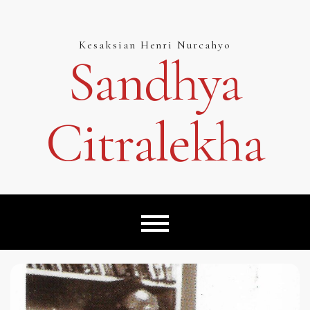
Skip
to
content
Kesaksian Henri Nurcahyo
Sandhya
Citralekha