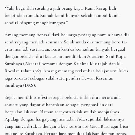
“Yah, beginilah susahnya jadi orang kaya. Kami kerap kali
berpindah rumah. Rumah kami banyak sekali sampai kami
sendiri bingung menghitungnya.”
Amang memang berasal dari keluarga pedagang namun hanya dia
sendiri yang menjadi seniman. Sejak muda dia memang bercita-
cita menjadi sastrawan. Baru ketika kemudian banyak bergaul
dengan pelukis, dia ikut serta mendirikan Akademi Seni Rupa
Surabaya (Aksera) bersama dengan Krishna Mustajab dan M.
Roeslan tahun 1967. Amang memang terlambat belajar seni lukis
juga tercatat sebagai salah satu pendiri Dewan Kesenian
Surabaya (DKS).
Sejak memilih profesi sebagai pelukis inilah dia merasa ada
sesuatu yang dapat diharapkan sebagai penghasilan dari
berjualan lukisan. Namun ternyata tidak mudah menjualnya.
Apalagi dengan harga yang memadai. Ada sejumlah lukisannya
yang hanya ditukar dengan tiket kereta api Gaya Baru agar bisa
pulang ke Surabaya. Pernah juga menukar lukisan dengan beras.