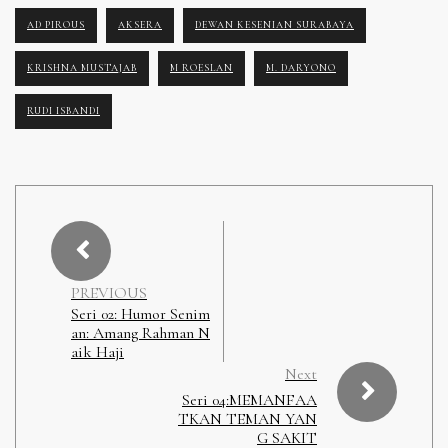
AD PIROUS
AKSERA
DEWAN KESENIAN SURABAYA
KRISHNA MUSTAJAB
M ROESLAN
M. DARYONO
RUDI ISBANDI
PREVIOUS
Seri 02: Humor Senim
an: Amang Rahman N
aik Haji
Next
Seri 04:MEMANFAA
TKAN TEMAN YAN
G SAKIT