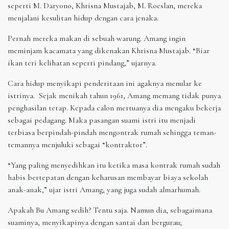
seperti M. Daryono, Khrisna Mustajab, M. Roeslan, mereka
menjalani kesulitan hidup dengan cara jenaka.
Pernah mereka makan di sebuah warung. Amang ingin
meminjam kacamata yang dikenakan Khrisna Mustajab. “Biar
ikan teri kelihatan seperti pindang,” ujarnya.
Cara hidup menyikapi penderitaan ini agaknya menular ke
istrinya. Sejak menikah tahun 1961, Amang memang tidak punya
penghasilan tetap. Kepada calon mertuanya dia mengaku bekerja
sebagai pedagang. Maka pasangan suami istri itu menjadi
terbiasa berpindah-pindah mengontrak rumah sehingga teman-
temannya menjuluki sebagai “kontraktor”.
“Yang paling menyedihkan itu ketika masa kontrak rumah sudah
habis bertepatan dengan keharusan membayar biaya sekolah
anak-anak,” ujar istri Amang, yang juga sudah almarhumah.
Apakah Bu Amang sedih? Tentu saja. Namun dia, sebagaimana
suaminya, menyikapinya dengan santai dan bergurau;