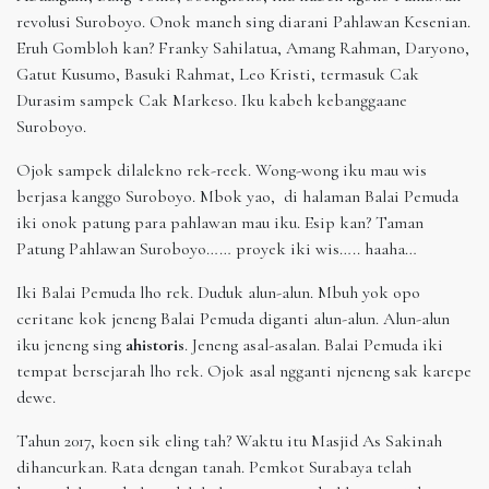
revolusi Suroboyo. Onok maneh sing diarani Pahlawan Kesenian.
Eruh Gombloh kan? Franky Sahilatua, Amang Rahman, Daryono,
Gatut Kusumo, Basuki Rahmat, Leo Kristi, termasuk Cak
Durasim sampek Cak Markeso. Iku kabeh kebanggaane
Suroboyo.
Ojok sampek dilalekno rek-reek. Wong-wong iku mau wis
berjasa kanggo Suroboyo. Mbok yao, di halaman Balai Pemuda
iki onok patung para pahlawan mau iku. Esip kan? Taman
Patung Pahlawan Suroboyo…… proyek iki wis….. haaha…
Iki Balai Pemuda lho rek. Duduk alun-alun. Mbuh yok opo
ceritane kok jeneng Balai Pemuda diganti alun-alun. Alun-alun
iku jeneng sing
ahistoris
. Jeneng asal-asalan. Balai Pemuda iki
tempat bersejarah lho rek. Ojok asal ngganti njeneng sak karepe
dewe.
Tahun 2017, koen sik eling tah? Waktu itu Masjid As Sakinah
dihancurkan. Rata dengan tanah. Pemkot Surabaya telah