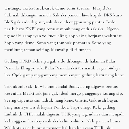
Untunge, akibat arek-arek demo terus terusan, Masjid As
Sakinah dibangun maneh. Sak iki pancen luwih apik. DKS karo
BMS gak sido digusur, sak iki oleh enggon sing pantes. Bedo
nasib karo KNPI yang terusir mbuh nang endi sak iki. Ngene-
ngene iki sampeyan yo kudu eling, sopo sing berjuang waktu itu.
Sopo yang demo. Sopo yang tombok prapatan. Sopo yang
menikung teman seiring. Menyalip di tikungan.
Gedung DPRD akhirnya gak sido dibangun di halaman Balai
Pemuda. Eling yo rek. Balai Pemuda iku termasuk cagar budaya
lho. Ojok gampang-gampang membangun gedung baru nang kene.
Tak akoni, sak iki wis onok Balai Budaya sing digawe pentas
kesenian. Meski sak jane gak ideal mergo panggunge kurang sip.
Sering dipentaskan ludruk nang kene. Gratis. Gak usah bayar.
Sing main yo wis dibayari Pemkot. Tapi elingo Rek, gedung
Ludruk di THR malah digusur. THR yang legendaris dan menjadi
kebanggaan Surabaya sak iki kelunto-lunto. Nek pancen bener
Walikota sak iki arep mengembalikan kejayaan THR, aku