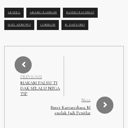
AKSERA
AMANG RAHMAN
BASUKI RACHMAT
DOEL ARNOWO
GOMBLOH
M. DARYONO
PREVIOUS
MAKAM PALSU TI
DAK SELALU NEGA
TIF
Next
Butet Kartaredjasa: M
enolak Jadi Penjilat