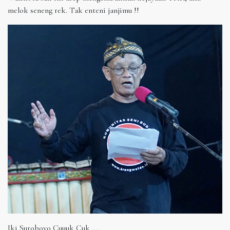
melok seneng rek. Tak enteni janjimu !!
Iki Suroboyo Cuuuk Cuk ….