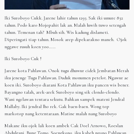
Iki Suroboyo Cukk. Jarene lahir tahun 1293. Sak iki umure 832
tahun. Podo karo Mojopahit lak an. Malah luwih tuwo setengah
tahun. Temenan tah? Mbuh sih. Wis kadung dislameti.
Diperingati tiap tahun. Mosok arep dipekarakno maneh. Ojok
nggawe rusuh koen yoo……
Iki Suroboyo Cuk !
Jarene kota Pahlawan. Onok tugu dhuwur cidek Jembatan Merah
iku jenenge Tugu Pahlawan. Duduk monumen petelot. Ngawur ae
koen iki. Suroboyo diarani Kota Pahlawan iku pancen wis bener.
Bayangno talah, arek-arek Suroboyo sing sik clondo-clondo.
Wani ngelawan tentara sekutu. Bahkan sampek mateni Jendral
Mallaby. Iki jendral lho rek. Gak baen-baen. Wong top
markotop nang ketentaraan. Matine malah nang Suroboyo
Makane iku ojok lali koen ambek Cak Doel Arnowo, Roeslan
Abdulgani, Bung Tomo, Soengkono, iku kabeh ngono Pahlawan