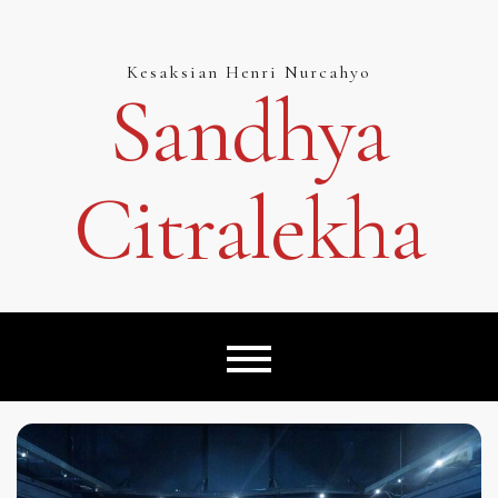
Skip
to
content
Kesaksian Henri Nurcahyo
Sandhya
Citralekha