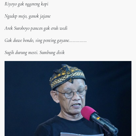
Riyoyo gak nggoreng kopi
Ngadep mejo, ganok jajane
Arek Suroboyo pancen gak eruh wedi
Gak duwe bondo, sing penting gayane……………
Sugih durung mesti. S
u
mb
u
ng disik