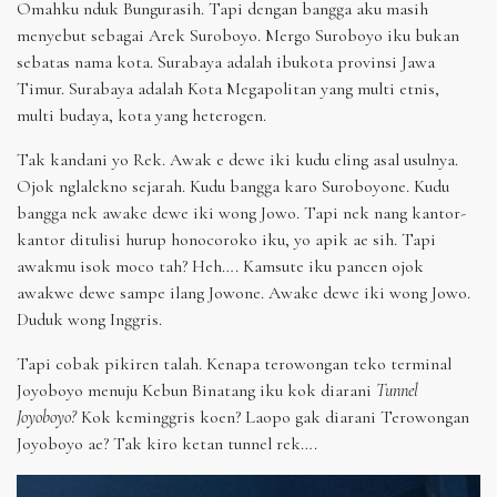
Omahku nduk Bungurasih. Tapi dengan bangga aku masih
menyebut sebagai Arek Suroboyo. Mergo Suroboyo iku bukan
sebatas nama kota. Surabaya adalah ibukota provinsi Jawa
Timur. Surabaya adalah Kota Megapolitan yang multi etnis,
multi budaya, kota yang heterogen.
Tak kandani yo Rek. Awak e dewe iki kudu eling asal usulnya.
Ojok nglalekno sejarah. Kudu bangga karo Suroboyone. Kudu
bangga nek awake dewe iki wong Jowo. Tapi nek nang kantor-
kantor ditulisi hurup honocoroko iku, yo apik ae sih. Tapi
awakmu isok moco tah? Heh…. Kamsute iku pancen ojok
awakwe dewe sampe ilang Jowone. Awake dewe iki wong Jowo.
Duduk wong Inggris.
Tapi cobak pikiren talah. Kenapa terowongan teko terminal
Joyoboyo menuju Kebun Binatang iku kok diarani
Tunnel
Joyoboyo?
Kok keminggris koen? Laopo gak diarani Terowongan
Joyoboyo ae? Tak kiro ketan tunnel rek….