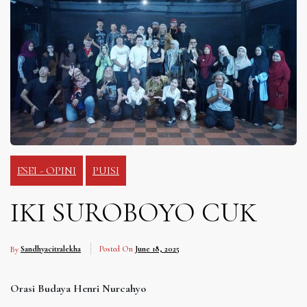
ESEI - OPINI
PUISI
IKI SUROBOYO CUK
By
Sandhyacitralekha
Posted On
June 18, 2025
Orasi Budaya Henri Nurcahyo