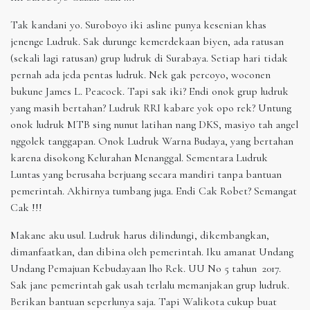
Tak kandani yo. Suroboyo iki asline punya kesenian khas
jenenge Ludruk. Sak durunge kemerdekaan biyen, ada ratusan
(sekali lagi ratusan) grup ludruk di Surabaya. Setiap hari tidak
pernah ada jeda pentas ludruk. Nek gak percoyo, woconen
bukune James L. Peacock. Tapi sak iki? Endi onok grup ludruk
yang masih bertahan? Ludruk RRI kabare yok opo rek? Untung
onok ludruk MTB sing nunut latihan nang DKS, masiyo tah angel
nggolek tanggapan. Onok Ludruk Warna Budaya, yang bertahan
karena disokong Kelurahan Menanggal. Sementara Ludruk
Luntas yang berusaha berjuang secara mandiri tanpa bantuan
pemerintah. Akhirnya tumbang juga. Endi Cak Robet? Semangat
Cak !!!
Makane aku usul. Ludruk harus dilindungi, dikembangkan,
dimanfaatkan, dan dibina oleh pemerintah. Iku amanat Undang
Undang Pemajuan Kebudayaan lho Rek. UU No 5 tahun 2017.
Sak jane pemerintah gak usah terlalu memanjakan grup ludruk.
Berikan bantuan seperlunya saja. Tapi Walikota cukup buat