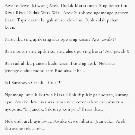
Awake dewe iki wong Arek. Duduk Mataraman. Sing bener iku
Riwa Riwi. Duduk Wira Wiri. Arek Suroboyo ngomonge pancen
kasar. Tapi kasar iku gak mesti elek lho. Ojok salah paham
koen.
Parut iku sing apik sing alus opo sing kasar? Ayo jawab !!
Ban montor sing apik iku, sing alus opo sing kasar? Ayo jawab !!
Ban radial iku pancen kudu kasar. Iku sing apik. Nek alus
jenenge duduk radial tapi Radialus. Hhh …
Iki Suroboyo Cuuuk… Cuk !!!
Ngomong Jancuk iku wis biasa. Ojok dipikir gak sopan, kurang
ajar. Awake dewe iki wis biasa nek ketemu konco lawas trus
nyopone: “Ei Jancuk. Sik urip kon yo…” Biasa iku…..
Nek eruh arek ayu liwat. Awake dewe mbatin: Jian cuk… Arek
iku ayune rek… rek…