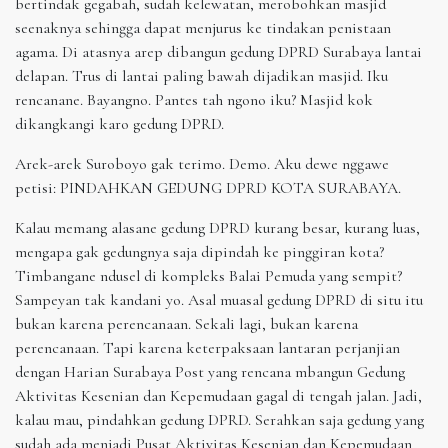
bertindak gegabah, sudah kelewatan, merobohkan masjid
seenaknya sehingga dapat menjurus ke tindakan penistaan
agama. Di atasnya arep dibangun gedung DPRD Surabaya lantai
delapan. Trus di lantai paling bawah dijadikan masjid. Iku
rencanane. Bayangno. Pantes tah ngono iku? Masjid kok
dikangkangi karo gedung DPRD.
Arek-arek Suroboyo gak terimo. Demo. Aku dewe nggawe
petisi: PINDAHKAN GEDUNG DPRD KOTA SURABAYA.
Kalau memang alasane gedung DPRD kurang besar, kurang luas,
mengapa gak gedungnya saja dipindah ke pinggiran kota?
Timbangane ndusel di kompleks Balai Pemuda yang sempit?
Sampeyan tak kandani yo. Asal muasal gedung DPRD di situ itu
bukan karena perencanaan. Sekali lagi, bukan karena
perencanaan. Tapi karena keterpaksaan lantaran perjanjian
dengan Harian Surabaya Post yang rencana mbangun Gedung
Aktivitas Kesenian dan Kepemudaan gagal di tengah jalan. Jadi,
kalau mau, pindahkan gedung DPRD. Serahkan saja gedung yang
sudah ada menjadi Pusat Aktivitas Kesenian dan Kepemudaan